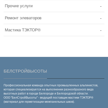
Прочие услуги
Ремонт элеваторов
Мастика ТЭКТОР®
БЕЛСТРОЙВЫСОТЫ
Профессиональная команда опытных промышленных альпинистов,
которая специализируется на выполнении разнообразного вида
высотных работ в городе Белгороде и Белгородской области.
ООО "БелСтройВысоты" - ведущий поставщик мастики ТЭКТОР®
(материал для герметизации межпанельных швов).