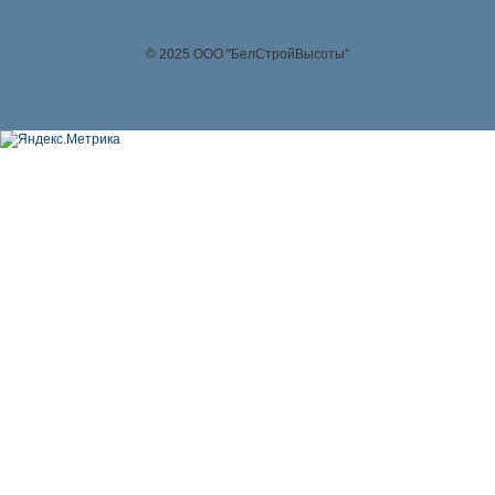
© 2025 ООО "БелСтройВысоты"