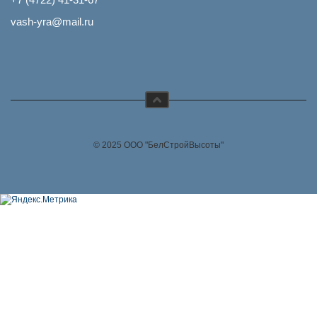
vash-yra@mail.ru
© 2025 ООО "БелСтройВысоты"